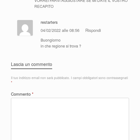
VORREI FARVI AGGIUSTARE SE MI DATE IL VOSTRO
RECAPITO
restarters
04/02/2022 alle 08:56
Rispondi
Buongiorno
in che regione si trova ?
Lascia un commento
Il tuo indirizzo email non sarà pubblicato.
I campi obbligatori sono contrassegnati
*
Commento
*