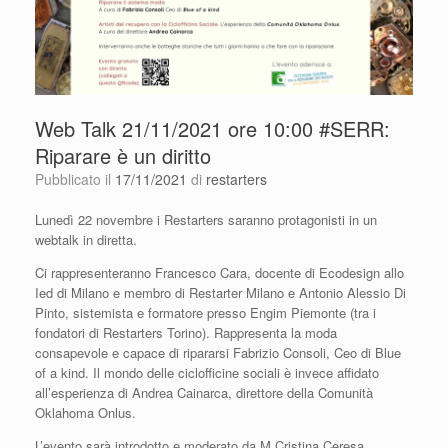
Web Talk 21/11/2021 ore 10:00 #SERR:
Riparare è un diritto
Pubblicato il
17/11/2021
di
restarters
Lunedì 22 novembre i Restarters saranno protagonisti in un
webtalk in diretta.
Ci rappresenteranno Francesco Cara, docente di Ecodesign allo
Ied di Milano e membro di Restarter Milano e Antonio Alessio Di
Pinto, sistemista e formatore presso Engim Piemonte (tra i
fondatori di Restarters Torino). Rappresenta la moda
consapevole e capace di ripararsi Fabrizio Consoli, Ceo di Blue
of a kind. Il mondo delle ciclofficine sociali è invece affidato
all’esperienza di Andrea Cainarca, direttore della Comunità
Oklahoma Onlus.
L’evento sarà introdotto e moderato da M.Cristina Ceresa,