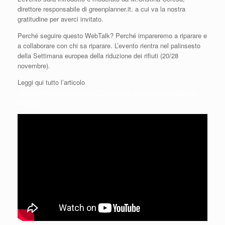
direttore responsabile di greenplanner.it. a cui va la nostra
gratitudine per averci invitato.
Perché seguire questo WebTalk? Perché impareremo a riparare e
a collaborare con chi sa riparare. L’evento rientra nel palinsesto
della Settimana europea della riduzione dei rifiuti (20/28
novembre).
Leggi qui tutto l’articolo
https://www.greenplanner.it/2021/11/15/riparare-diritto-webtalk-
restarter/