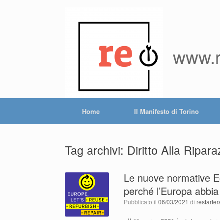
Vai
al
contenuto
www.re
Home
Il Manifesto di Torino
Tag archivi:
Diritto Alla Ripar
Le nuove normative E
perché l’Europa abbia 
Pubblicato il
06/03/2021
di
restarte