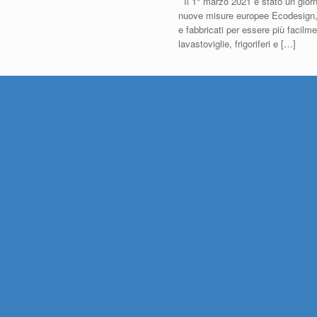
Il 1° marzo 2021 è stato un giorno
nuove misure europee Ecodesign, qu
e fabbricati per essere più facilme
lavastoviglie, frigoriferi e […]