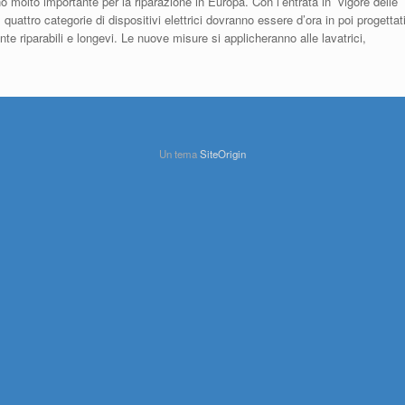
 molto importante per la riparazione in Europa. Con l’entrata in vigore delle
attro categorie di dispositivi elettrici dovranno essere d’ora in poi progettat
nte riparabili e longevi. Le nuove misure si applicheranno alle lavatrici,
Un tema
SiteOrigin